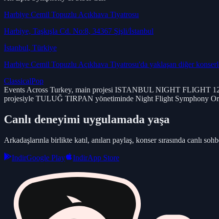
Harbiye Cemil Topuzlu Açıkhava Tiyatrosu
Harbiye, Taşkışla Cd. No:8, 34367 Şişli/İstanbul
İstanbul
, Türkiye
Harbiye Cemil Topuzlu Açıkhava Tiyatrosu
'da yaklaşan diğer konser
Classical
Pop
Events Across Turkey, main projesi ISTANBUL NIGHT FLIGHT 12. Se
projesiyle TULUĞ TIRPAN yönetiminde Night Flight Symphony Orches
Canlı deneyimi uygulamada yaşa
Arkadaşlarınla birlikte katıl, anıları paylaş, konser sırasında canlı sohbe
Indir
Google Play
Indir
App Store