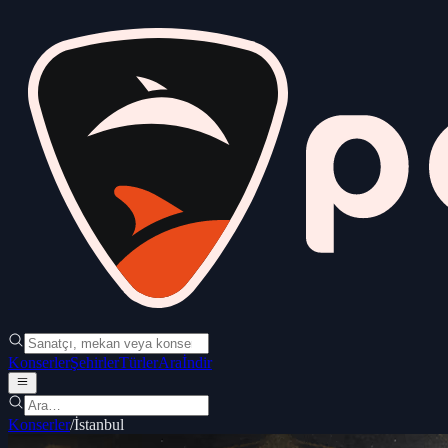
Konserler
Şehirler
Türler
Ara
İndir
Konserler
/
İstanbul