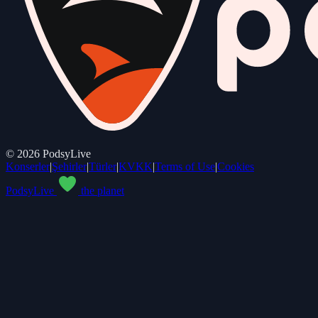
©
2026
PodsyLive
Konserler
|
Şehirler
|
Türler
|
KVKK
|
Terms of Use
|
Cookies
PodsyLive
the planet