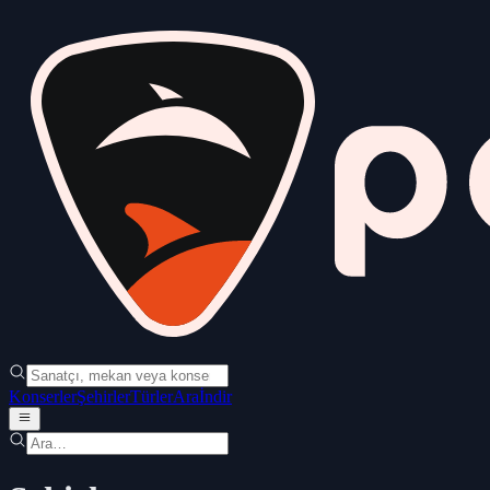
Konserler
Şehirler
Türler
Ara
İndir