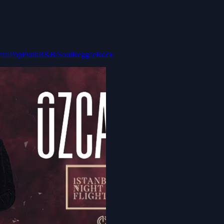
tal
Pop
Punk
R&B/Soul
Reggae
Rock