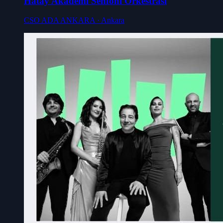
Hatay Akademi Senfoni Orkestrası
CSO ADA ANKARA
· Ankara