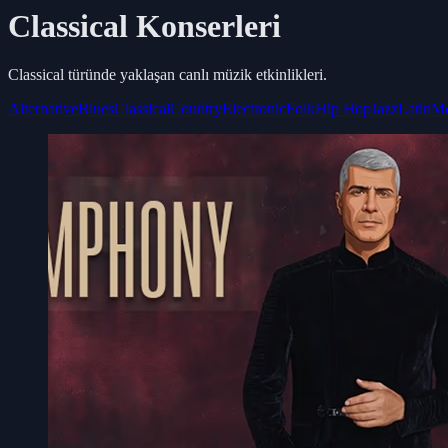
Classical
Konserleri
Classical
türünde yaklaşan canlı müzik etkinlikleri.
Alternative
Blues
Classical
Country
Electronic
Folk
Hip Hop
Jazz
Latin
Me