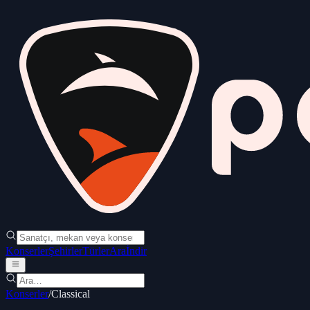
Konserler
Şehirler
Türler
Ara
İndir
Konserler
/
Classical