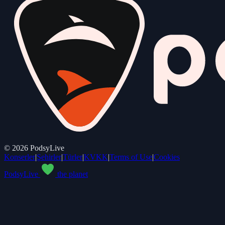
©
2026
PodsyLive
Konserler
|
Şehirler
|
Türler
|
KVKK
|
Terms of Use
|
Cookies
PodsyLive
the planet