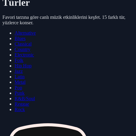
Türler
Favori tarzına göre canlı müzik etkinliklerini keşfet. 15 farklı tür,
yüzlerce konser.
Alternative
Blues
Classical
Country
Electronic
Folk
Hip Hop
Jazz
Latin
Metal
Pop
Punk
R&B/Soul
Reggae
Rock