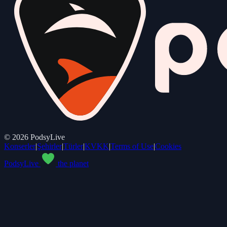
©
2026
PodsyLive
Konserler
|
Şehirler
|
Türler
|
KVKK
|
Terms of Use
|
Cookies
PodsyLive
the planet