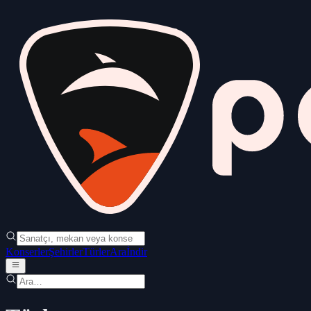
Konserler
Şehirler
Türler
Ara
İndir