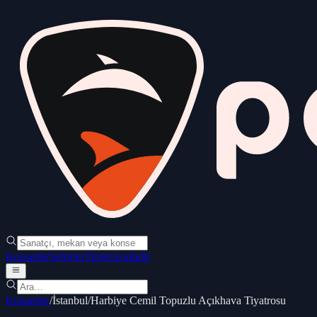
Konserler
Şehirler
Türler
Ara
İndir
Konserler
/
İstanbul
/
Harbiye Cemil Topuzlu Açıkhava Tiyatrosu