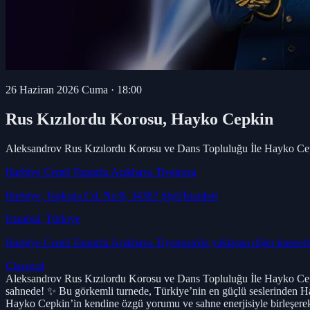
26 Haziran 2026 Cuma
·
18:00
Rus Kızılordu Korosu, Hayko Cepkin
Aleksandrov Rus Kızılordu Korosu ve Dans Topluluğu İle Hayko Ce
Harbiye Cemil Topuzlu Açıkhava Tiyatrosu
Harbiye, Taşkışla Cd. No:8, 34367 Şişli/İstanbul
İstanbul
, Türkiye
Harbiye Cemil Topuzlu Açıkhava Tiyatrosu
'da yaklaşan diğer konser
Classical
Aleksandrov Rus Kızılordu Korosu ve Dans Topluluğu İle Hayko Cep
sahnede! ✨ Bu görkemli turnede, Türkiye’nin en güçlü seslerinden Hay
Hayko Cepkin’in kendine özgü yorumu ve sahne enerjisiyle birleşerek 