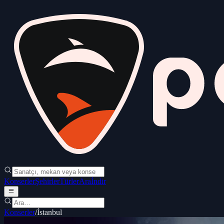
Konserler
Şehirler
Türler
Ara
İndir
Konserler
/
İstanbul