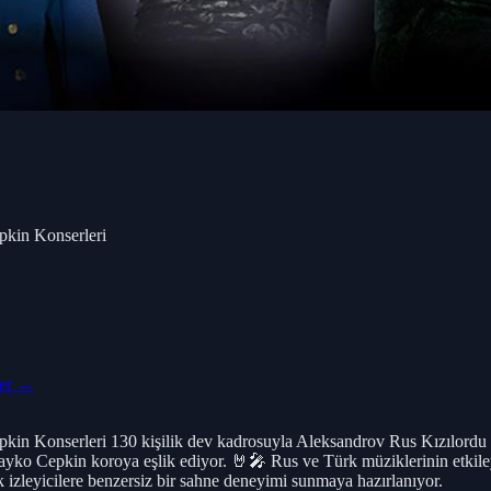
pkin Konserleri
ler →
kin Konserleri 130 kişilik dev kadrosuyla Aleksandrov Rus Kızılord
ko Cepkin koroya eşlik ediyor. 🤘🎤 Rus ve Türk müziklerinin etkileyi
izleyicilere benzersiz bir sahne deneyimi sunmaya hazırlanıyor.