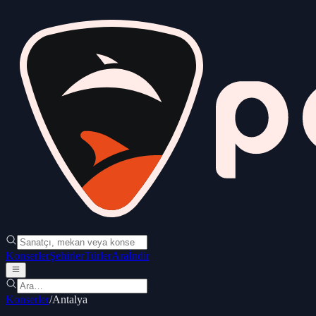
Konserler
Şehirler
Türler
Ara
İndir
Konserler
/
Antalya