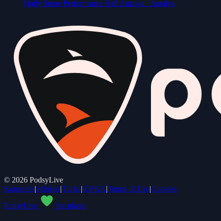
Holly Stone Performance Hall Antalya
· Antalya
©
2026
PodsyLive
Konserler
|
Şehirler
|
Türler
|
KVKK
|
Terms of Use
|
Cookies
PodsyLive
the planet