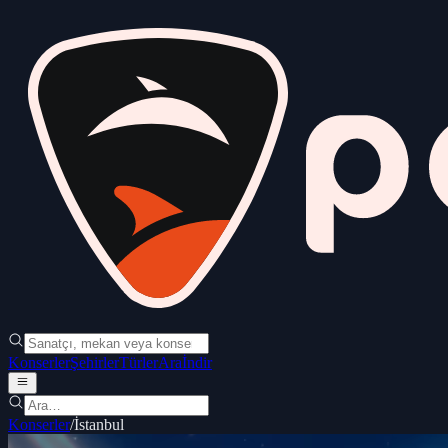
Konserler
Şehirler
Türler
Ara
İndir
Konserler
/
İstanbul