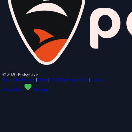
©
2026
PodsyLive
Konserler
|
Şehirler
|
Türler
|
KVKK
|
Terms of Use
|
Cookies
PodsyLive
the planet