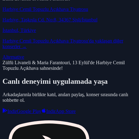
Harbiye Cemil Topuzlu Açıkhava Tiyatrosu
Harbiye, Taşkışla Cd. No:8, 34367 Şişli/İstanbul
İstanbul
, Türkiye
Harbiye Cemil Topuzlu Açıkhava Tiyatrosu
'da yaklaşan diğer
konserler →
Alternative
Zülfü Livaneli & Maria Farantouri, 13 Eylül'de Harbiye Cemil
Topuzlu Açıkhava sahnesinde!
Canlı deneyimi uygulamada yaşa
Arkadaşlarınla birlikte katıl, anıları paylaş, konser sırasında canlı
sohbette ol.
Indir
Google Play
Indir
App Store