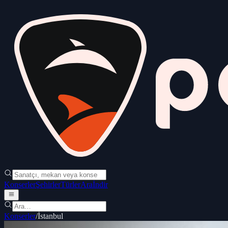
Konserler
Şehirler
Türler
Ara
İndir
Konserler
/
İstanbul