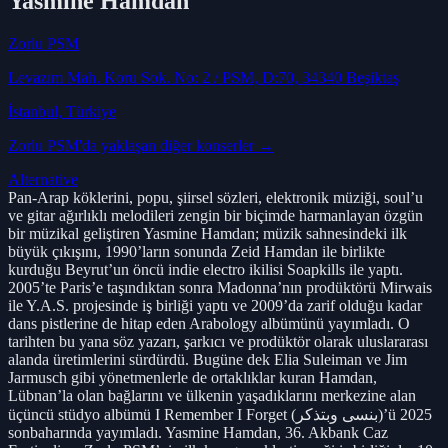
Yasmine Hamdan
Zorlu PSM
Levazım Mah. Koru Sok. No: 2 / PSM, D:70, 34340 Beşiktaş
İstanbul
, Türkiye
Zorlu PSM
'da yaklaşan diğer konserler →
Alternative
Pan-Arap köklerini, popu, şiirsel sözleri, elektronik müziği, soul’u
ve gitar ağırlıklı melodileri zengin bir biçimde harmanlayan özgün
bir müzikal geliştiren Yasmine Hamdan; müzik sahnesindeki ilk
büyük çıkışını, 1990’ların sonunda Zeid Hamdan ile birlikte
kurduğu Beyrut’un öncü indie electro ikilisi Soapkills ile yaptı.
2005’te Paris’e taşındıktan sonra Madonna’nın prodüktörü Mirwais
ile Y.A.S. projesinde iş birliği yaptı ve 2009’da zarif olduğu kadar
dans pistlerine de hitap eden Arabology albümünü yayımladı. O
tarihten bu yana söz yazarı, şarkıcı ve prodüktör olarak uluslararası
alanda üretimlerini sürdürdü. Bugüne dek Elia Suleiman ve Jim
Jarmusch gibi yönetmenlerle de ortaklıklar kuran Hamdan,
Lübnan’la olan bağlarını ve ülkenin yaşadıklarını merkezine alan
üçüncü stüdyo albümü I Remember I Forget (بنسى وبتذكر)’ü 2025
sonbaharında yayımladı. Yasmine Hamdan, 36. Akbank Caz