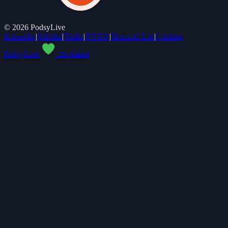
©
2026
PodsyLive
Konserler
|
Şehirler
|
Türler
|
KVKK
|
Terms of Use
|
Cookies
PodsyLive
the planet