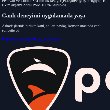
Festivali ve Zorlu PSM’nin ilk kez gerçekleştireceği iş birliğiyle, 10
Ekim akşamı Zorlu PSM 100% Studio'da.
Canlı deneyimi uygulamada yaşa
Arkadaşlarınla birlikte katıl, anıları paylaş, konser sırasında canlı
sohbette ol.
Indir
Google Play
Indir
App Store