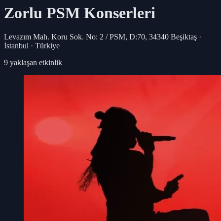
Zorlu PSM
Konserleri
Levazım Mah. Koru Sok. No: 2 / PSM, D:70, 34340 Beşiktaş ·
İstanbul · Türkiye
9
yaklaşan etkinlik