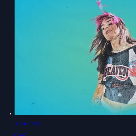
9 Ekim 18:30
Girli