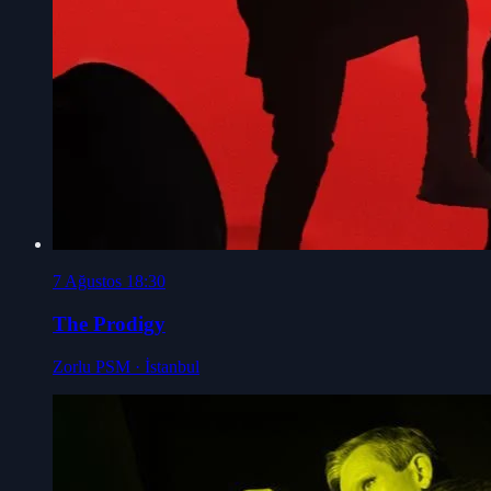
7 Ağustos 18:30
The Prodigy
Zorlu PSM
· İstanbul