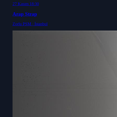
27 Kasım 18:30
Arap Strap
Zorlu PSM
· İstanbul