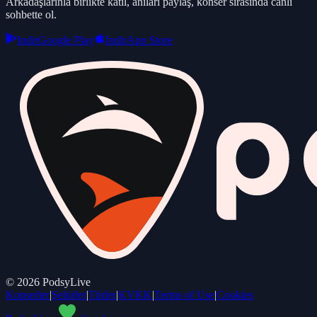
Arkadaşlarınla birlikte katıl, anıları paylaş, konser sırasında canlı
sohbette ol.
Indir
Google Play
Indir
App Store
©
2026
PodsyLive
Konserler
|
Şehirler
|
Türler
|
KVKK
|
Terms of Use
|
Cookies