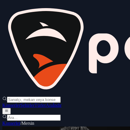
Konserler
Şehirler
Türler
Ara
İndir
Konserler
/
Mersin