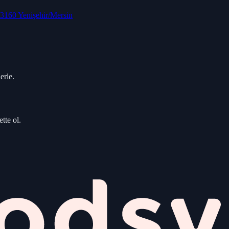
60 Yenişehir/Mersin
erle.
tte ol.