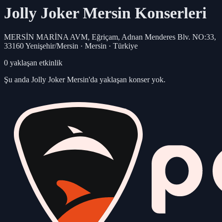
Jolly Joker Mersin
Konserleri
MERSİN MARİNA AVM, Eğriçam, Adnan Menderes Blv. NO:33,
33160 Yenişehir/Mersin · Mersin · Türkiye
0
yaklaşan etkinlik
Şu anda
Jolly Joker Mersin
'da yaklaşan konser yok.