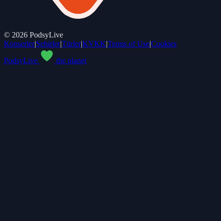
©
2026
PodsyLive
Konserler
|
Şehirler
|
Türler
|
KVKK
|
Terms of Use
|
Cookies
PodsyLive
the planet