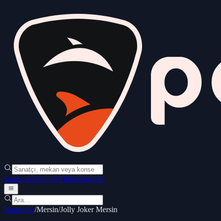
Konserler
Şehirler
Türler
Ara
İndir
Konserler
/
Mersin
/
Jolly Joker Mersin