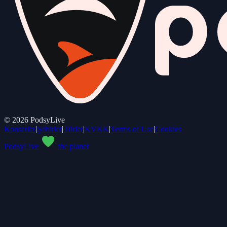
©
2026
PodsyLive
Konserler
|
Şehirler
|
Türler
|
KVKK
|
Terms of Use
|
Cookies
PodsyLive
the planet