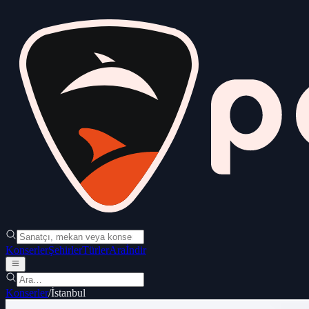
Konserler
Şehirler
Türler
Ara
İndir
Konserler
/
İstanbul