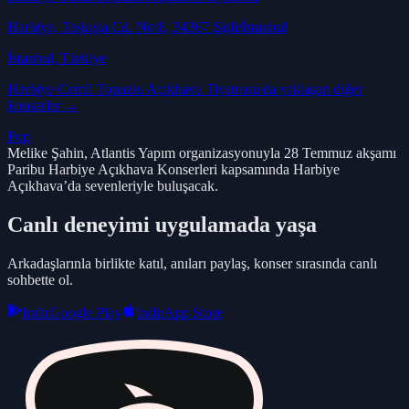
Harbiye, Taşkışla Cd. No:8, 34367 Şişli/İstanbul
İstanbul
, Türkiye
Harbiye Cemil Topuzlu Açıkhava Tiyatrosu
'da yaklaşan diğer
konserler →
Pop
Melike Şahin, Atlantis Yapım organizasyonuyla 28 Temmuz akşamı
Paribu Harbiye Açıkhava Konserleri kapsamında Harbiye
Açıkhava’da sevenleriyle buluşacak.
Canlı deneyimi uygulamada yaşa
Arkadaşlarınla birlikte katıl, anıları paylaş, konser sırasında canlı
sohbette ol.
Indir
Google Play
Indir
App Store