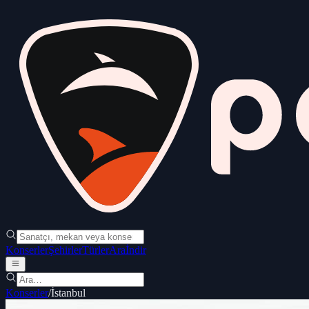
Konserler
Şehirler
Türler
Ara
İndir
Konserler
/
İstanbul