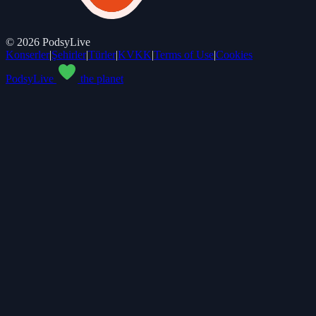
©
2026
PodsyLive
Konserler
|
Şehirler
|
Türler
|
KVKK
|
Terms of Use
|
Cookies
PodsyLive
the planet