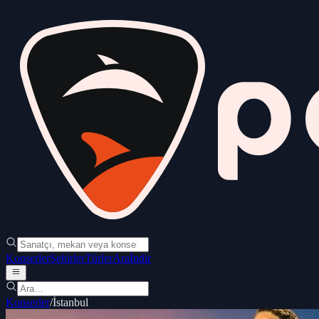
Konserler
Şehirler
Türler
Ara
İndir
Konserler
/
İstanbul