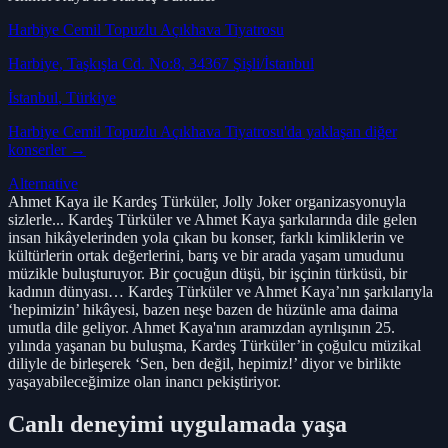
Harbiye Cemil Topuzlu Açıkhava Tiyatrosu
Harbiye, Taşkışla Cd. No:8, 34367 Şişli/İstanbul
İstanbul
, Türkiye
Harbiye Cemil Topuzlu Açıkhava Tiyatrosu
'da yaklaşan diğer
konserler →
Alternative
Ahmet Kaya ile Kardeş Türküler, Jolly Joker organizasyonuyla
sizlerle... Kardeş Türküler ve Ahmet Kaya şarkılarında dile gelen
insan hikâyelerinden yola çıkan bu konser, farklı kimliklerin ve
kültürlerin ortak değerlerini, barış ve bir arada yaşam umudunu
müzikle buluşturuyor. Bir çocuğun düşü, bir işçinin türküsü, bir
kadının dünyası… Kardeş Türküler ve Ahmet Kaya’nın şarkılarıyla
‘hepimizin’ hikâyesi, bazen neşe bazen de hüzünle ama daima
umutla dile geliyor. Ahmet Kaya'nın aramızdan ayrılışının 25.
yılında yaşanan bu buluşma, Kardeş Türküler’in çoğulcu müzikal
diliyle de birleşerek ‘Sen, ben değil, hepimiz!’ diyor ve birlikte
yaşayabileceğimize olan inancı pekiştiriyor.
Canlı deneyimi uygulamada yaşa