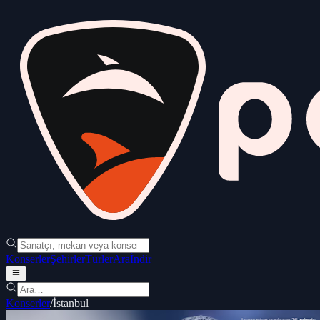
Konserler
Şehirler
Türler
Ara
İndir
Konserler
/
İstanbul