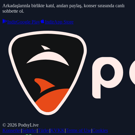
Arkadaşlarınla birlikte katıl, anıları paylaş, konser sırasında canlı
sohbette ol.
Indir
Google Play
Indir
App Store
©
2026
PodsyLive
Konserler
|
Şehirler
|
Türler
|
KVKK
|
Terms of Use
|
Cookies