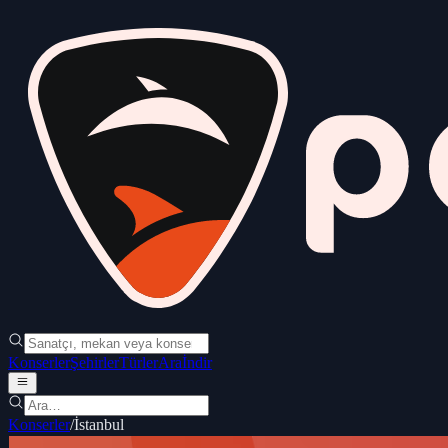
Konserler
Şehirler
Türler
Ara
İndir
Konserler
/
İstanbul