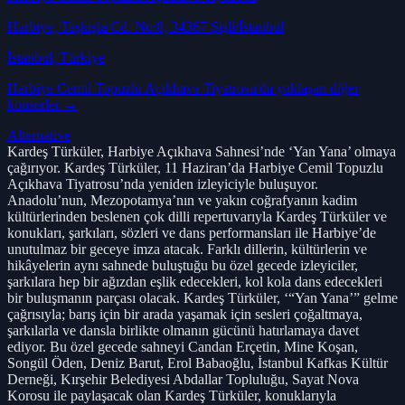
Harbiye, Taşkışla Cd. No:8, 34367 Şişli/İstanbul
İstanbul
, Türkiye
Harbiye Cemil Topuzlu Açıkhava Tiyatrosu
'da yaklaşan diğer
konserler →
Alternative
Kardeş Türküler, Harbiye Açıkhava Sahnesi’nde ‘Yan Yana’ olmaya
çağırıyor. Kardeş Türküler, 11 Haziran’da Harbiye Cemil Topuzlu
Açıkhava Tiyatrosu’nda yeniden izleyiciyle buluşuyor.
Anadolu’nun, Mezopotamya’nın ve yakın coğrafyanın kadim
kültürlerinden beslenen çok dilli repertuvarıyla Kardeş Türküler ve
konukları, şarkıları, sözleri ve dans performansları ile Harbiye’de
unutulmaz bir geceye imza atacak. Farklı dillerin, kültürlerin ve
hikâyelerin aynı sahnede buluştuğu bu özel gecede izleyiciler,
şarkılara hep bir ağızdan eşlik edecekleri, kol kola dans edecekleri
bir buluşmanın parçası olacak. Kardeş Türküler, ‘“Yan Yana’” gelme
çağrısıyla; barış için bir arada yaşamak için sesleri çoğaltmaya,
şarkılarla ve dansla birlikte olmanın gücünü hatırlamaya davet
ediyor. Bu özel gecede sahneyi Candan Erçetin, Mine Koşan,
Songül Öden, Deniz Barut, Erol Babaoğlu, İstanbul Kafkas Kültür
Derneği, Kırşehir Belediyesi Abdallar Topluluğu, Sayat Nova
Korosu ile paylaşacak olan Kardeş Türküler, konuklarıyla