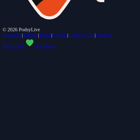
©
2026
PodsyLive
Konserler
|
Şehirler
|
Türler
|
KVKK
|
Terms of Use
|
Cookies
PodsyLive
the planet