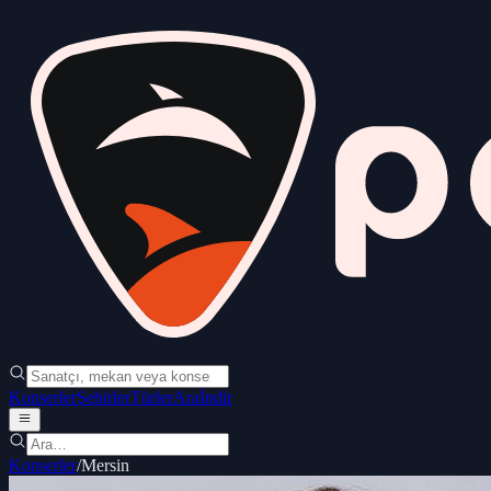
Konserler
Şehirler
Türler
Ara
İndir
Konserler
/
Mersin