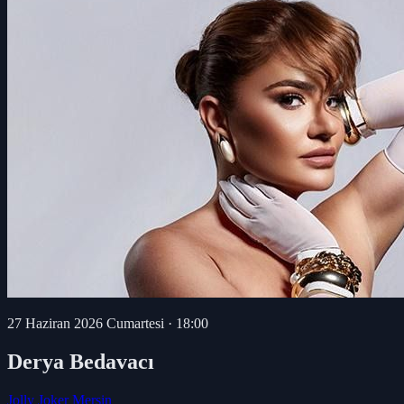
27 Haziran 2026 Cumartesi
·
18:00
Derya Bedavacı
Jolly Joker Mersin