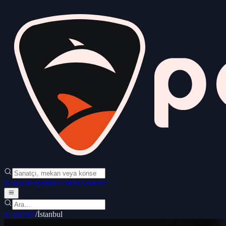
Konserler
Şehirler
Türler
Ara
İndir
Konserler
/
İstanbul