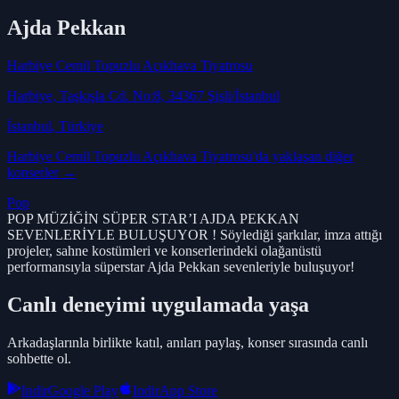
Ajda Pekkan
Harbiye Cemil Topuzlu Açıkhava Tiyatrosu
Harbiye, Taşkışla Cd. No:8, 34367 Şişli/İstanbul
İstanbul
, Türkiye
Harbiye Cemil Topuzlu Açıkhava Tiyatrosu
'da yaklaşan diğer
konserler →
Pop
POP MÜZİĞİN SÜPER STAR’I AJDA PEKKAN
SEVENLERİYLE BULUŞUYOR ! Söylediği şarkılar, imza attığı
projeler, sahne kostümleri ve konserlerindeki olağanüstü
performansıyla süperstar Ajda Pekkan sevenleriyle buluşuyor!
Canlı deneyimi uygulamada yaşa
Arkadaşlarınla birlikte katıl, anıları paylaş, konser sırasında canlı
sohbette ol.
Indir
Google Play
Indir
App Store