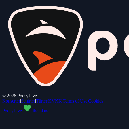
©
2026
PodsyLive
Konserler
|
Şehirler
|
Türler
|
KVKK
|
Terms of Use
|
Cookies
PodsyLive
the planet