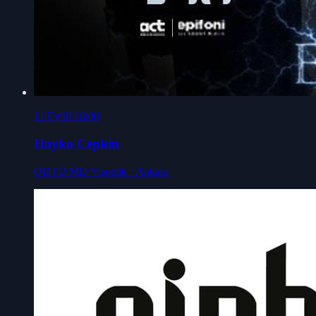
11 Eylül 18:00
Hayko Cepkin
ODTÜ MD Vişnelik
· Ankara