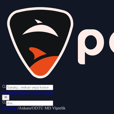
Konserler
Şehirler
Türler
Ara
İndir
Konserler
/
Ankara
/
ODTÜ MD Vişnelik