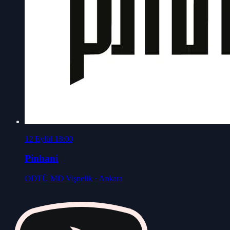
12 Eylül 18:00
Pinhani
ODTÜ MD Vişnelik
· Ankara