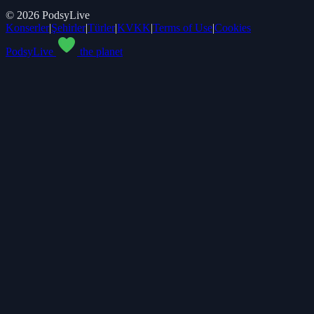
©
2026
PodsyLive
Konserler
|
Şehirler
|
Türler
|
KVKK
|
Terms of Use
|
Cookies
PodsyLive
the planet