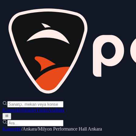
Konserler
Şehirler
Türler
Ara
İndir
Konserler
/
Ankara
/
Milyon Performance Hall Ankara