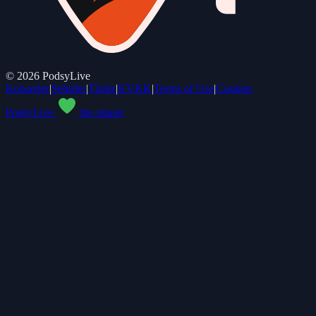
©
2026
PodsyLive
Konserler
|
Şehirler
|
Türler
|
KVKK
|
Terms of Use
|
Cookies
PodsyLive
the planet