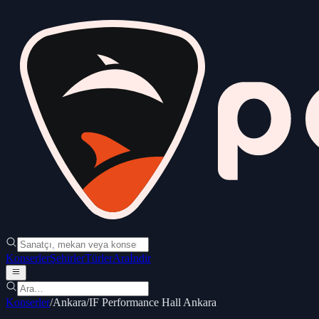
Konserler
Şehirler
Türler
Ara
İndir
Konserler
/
Ankara
/
IF Performance Hall Ankara