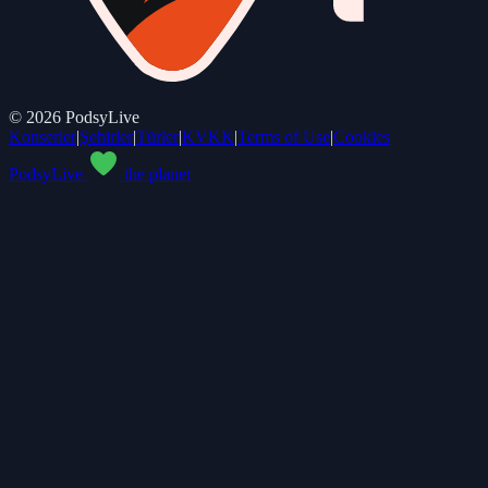
©
2026
PodsyLive
Konserler
|
Şehirler
|
Türler
|
KVKK
|
Terms of Use
|
Cookies
PodsyLive
the planet