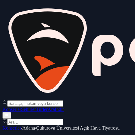
Konserler
Şehirler
Türler
Ara
İndir
Konserler
/
Adana
/
Çukurova Üniversitesi Açık Hava Tiyatrosu