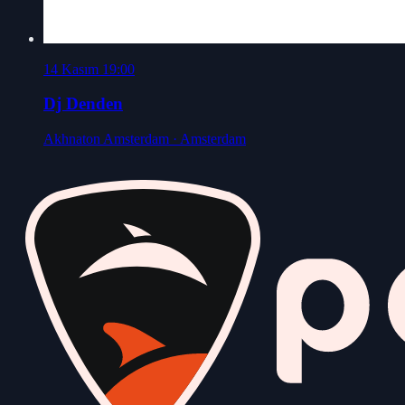
14 Kasım 19:00
Dj Denden
Akhnaton Amsterdam
· Amsterdam