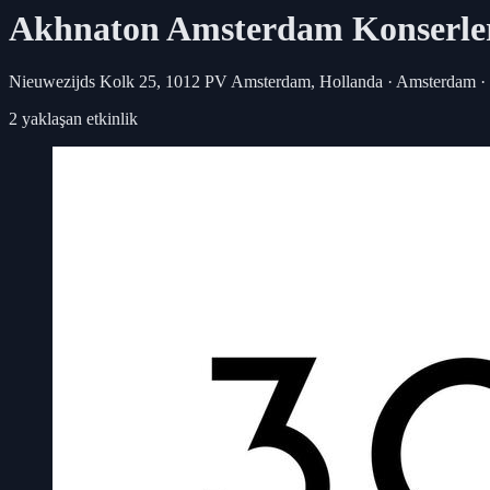
Akhnaton Amsterdam
Konserle
Nieuwezijds Kolk 25, 1012 PV Amsterdam, Hollanda · Amsterdam ·
2
yaklaşan etkinlik