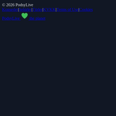
©
2026
PodsyLive
Konserler
|
Şehirler
|
Türler
|
KVKK
|
Terms of Use
|
Cookies
PodsyLive
the planet