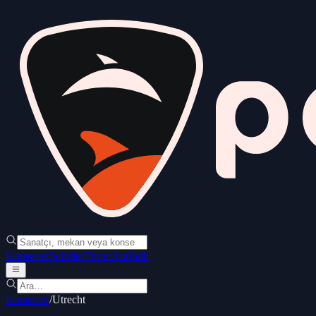
Konserler
Şehirler
Türler
Ara
İndir
Konserler
/
Utrecht