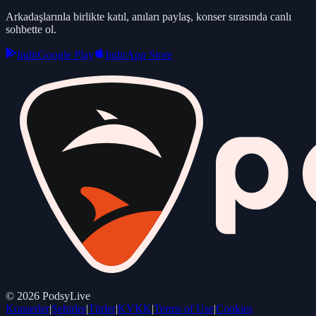
Arkadaşlarınla birlikte katıl, anıları paylaş, konser sırasında canlı
sohbette ol.
Indir
Google Play
Indir
App Store
©
2026
PodsyLive
Konserler
|
Şehirler
|
Türler
|
KVKK
|
Terms of Use
|
Cookies