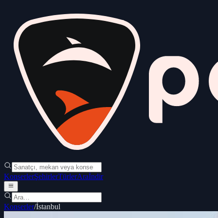
Konserler
Şehirler
Türler
Ara
İndir
Konserler
/
İstanbul