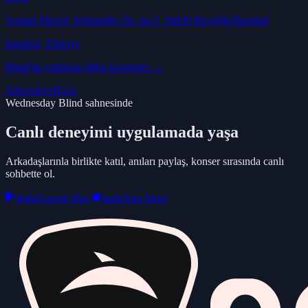
Asmalı Mescit, Şehbender Sk. no:3, 34430 Beyoğlu/İstanbul
İstanbul
, Türkiye
Blind
'da yaklaşan diğer konserler →
Alternative
Rock
Wednesday Blind sahnesinde
Canlı deneyimi uygulamada yaşa
Arkadaşlarınla birlikte katıl, anıları paylaş, konser sırasında canlı
sohbette ol.
Indir
Google Play
Indir
App Store