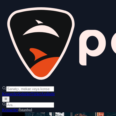
Konserler
Şehirler
Türler
Ara
İndir
Konserler
/
İstanbul