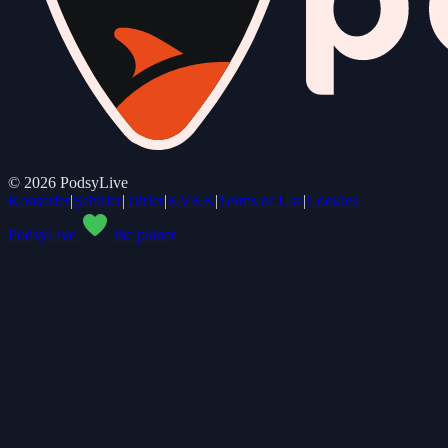
©
2026
PodsyLive
Konserler
|
Şehirler
|
Türler
|
KVKK
|
Terms of Use
|
Cookies
PodsyLive
the planet