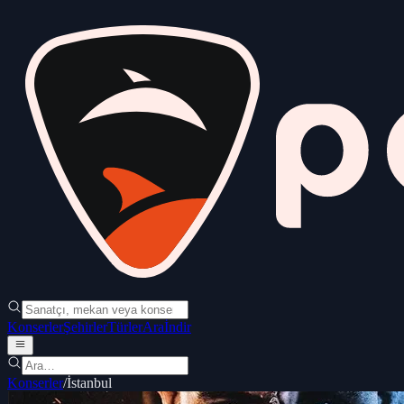
Konserler
Şehirler
Türler
Ara
İndir
Konserler
/
İstanbul