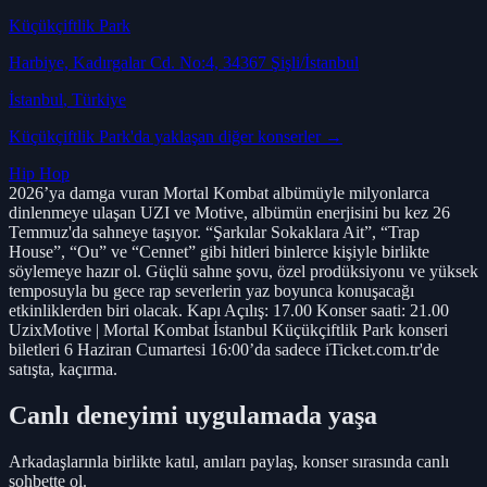
Küçükçiftlik Park
Harbiye, Kadırgalar Cd. No:4, 34367 Şişli/İstanbul
İstanbul
, Türkiye
Küçükçiftlik Park
'da yaklaşan diğer konserler →
Hip Hop
2026’ya damga vuran Mortal Kombat albümüyle milyonlarca
dinlenmeye ulaşan UZI ve Motive, albümün enerjisini bu kez 26
Temmuz'da sahneye taşıyor. “Şarkılar Sokaklara Ait”, “Trap
House”, “Ou” ve “Cennet” gibi hitleri binlerce kişiyle birlikte
söylemeye hazır ol. Güçlü sahne şovu, özel prodüksiyonu ve yüksek
temposuyla bu gece rap severlerin yaz boyunca konuşacağı
etkinliklerden biri olacak. Kapı Açılış: 17.00 Konser saati: 21.00
UzixMotive | Mortal Kombat İstanbul Küçükçiftlik Park konseri
biletleri 6 Haziran Cumartesi 16:00’da sadece iTicket.com.tr'de
satışta, kaçırma.
Canlı deneyimi uygulamada yaşa
Arkadaşlarınla birlikte katıl, anıları paylaş, konser sırasında canlı
sohbette ol.