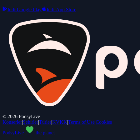
Indir
Google Play
Indir
App Store
©
2026
PodsyLive
Konserler
|
Şehirler
|
Türler
|
KVKK
|
Terms of Use
|
Cookies
PodsyLive
the planet