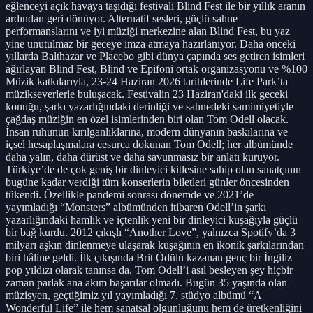
eğlenceyi açık havaya taşıdığı festivali Blind Fest ile bir yıllık aranın
ardından geri dönüyor. Alternatif sesleri, güçlü sahne
performanslarını ve iyi müziği merkezine alan Blind Fest, bu yaz
yine unutulmaz bir geceye imza atmaya hazırlanıyor. Daha önceki
yıllarda Balthazar ve Placebo gibi dünya çapında ses getiren isimleri
ağırlayan Blind Fest, Blind ve Epifoni ortak organizasyonu ve %100
Müzik katkılarıyla, 23-24 Haziran 2026 tarihlerinde Life Park’ta
müzikseverlerle buluşacak. Festivalin 23 Haziran'daki ilk geceki
konuğu, şarkı yazarlığındaki derinliği ve sahnedeki samimiyetiyle
çağdaş müziğin en özel isimlerinden biri olan Tom Odell olacak.
İnsan ruhunun kırılganlıklarına, modern dünyanın baskılarına ve
içsel hesaplaşmalara cesurca dokunan Tom Odell; her albümünde
daha yalın, daha dürüst ve daha savunmasız bir anlatı kuruyor.
Türkiye’de de çok geniş bir dinleyici kitlesine sahip olan sanatçının
bugüne kadar verdiği tüm konserlerin biletleri günler öncesinden
tükendi. Özellikle pandemi sonrası dönemde ve 2021’de
yayımladığı “Monsters” albümünden itibaren Odell’in şarkı
yazarlığındaki hamlık ve içtenlik yeni bir dinleyici kuşağıyla güçlü
bir bağ kurdu. 2012 çıkışlı “Another Love”, yalnızca Spotify’da 3
milyarı aşkın dinlenmeye ulaşarak kuşağının en ikonik şarkılarından
biri hâline geldi. İlk çıkışında Brit Ödülü kazanan genç bir İngiliz
pop yıldızı olarak tanınsa da, Tom Odell’i asıl besleyen şey hiçbir
zaman parlak ana akım başarılar olmadı. Bugün 35 yaşında olan
müzisyen, geçtiğimiz yıl yayımladığı 7. stüdyo albümü “A
Wonderful Life” ile hem sanatsal olgunluğunu hem de üretkenliğini