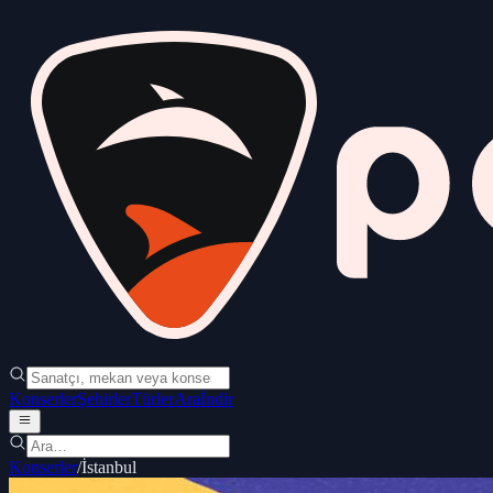
Konserler
Şehirler
Türler
Ara
İndir
Konserler
/
İstanbul