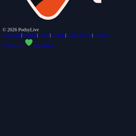
©
2026
PodsyLive
Konserler
|
Şehirler
|
Türler
|
KVKK
|
Terms of Use
|
Cookies
PodsyLive
the planet