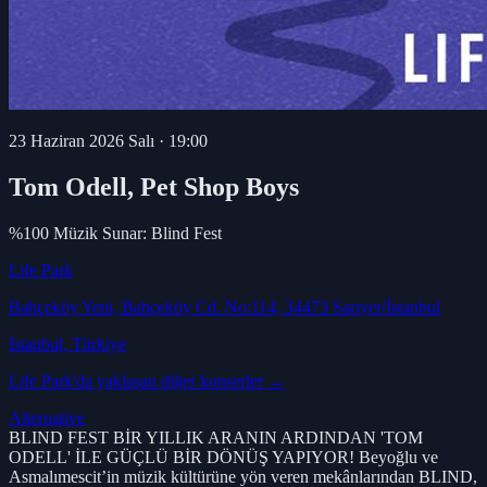
23 Haziran 2026 Salı
·
19:00
Tom Odell, Pet Shop Boys
%100 Müzik Sunar: Blind Fest
Life Park
Bahçeköy Yeni, Bahçeköy Cd. No:114, 34473 Sarıyer/İstanbul
İstanbul
, Türkiye
Life Park
'da yaklaşan diğer konserler →
Alternative
BLIND FEST BİR YILLIK ARANIN ARDINDAN 'TOM
ODELL' İLE GÜÇLÜ BİR DÖNÜŞ YAPIYOR! Beyoğlu ve
Asmalımescit’in müzik kültürüne yön veren mekânlarından BLIND,