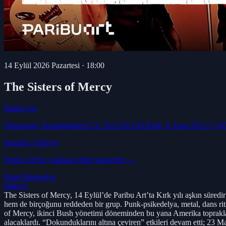
14 Eylül 2026 Pazartesi
·
18:00
The Sisters of Mercy
Paribu Art
Hasanpaşa, Kurbağalıdere Cd. No:2/26 GH Blok, İç Kapı No:13, 34
İstanbul
, Türkiye
Paribu Art
'da yaklaşan diğer konserler →
Punk
Alternative
Bilet al
The Sisters of Mercy, 14 Eylül’de Paribu Art’ta Kırk yılı aşkın süred
hem de birçoğunu reddeden bir grup. Punk-psikedelya, metal, dans riti
of Mercy, ikinci Bush yönetimi döneminden bu yana Amerika toprakları
alacaklardı. “Dokunduklarını altına çeviren” etkileri devam etti; 23 