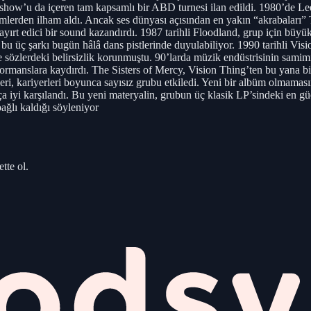
r show’u da içeren tam kapsamlı bir ABD turnesi ilan edildi. 1980’de L
mlerden ilham aldı. Ancak ses dünyası açısından en yakın “akrabaları” 
 ayırt edici bir sound kazandırdı. 1987 tarihli Floodland, grup için bü
bu üç şarkı bugün hâlâ dans pistlerinde duyulabiliyor. 1990 tarihli Vis
özlerdeki belirsizlik korunmuştu. 90’larda müzik endüstrisinin samimiy
ormanslara kaydırdı. The Sisters of Mercy, Vision Thing’ten bu yana b
tüleri, kariyerleri boyunca sayısız grubu etkiledi. Yeni bir albüm olmam
ça iyi karşılandı. Bu yeni materyalin, grubun üç klasik LP’sindeki en gü
ağlı kaldığı söyleniyor
tte ol.