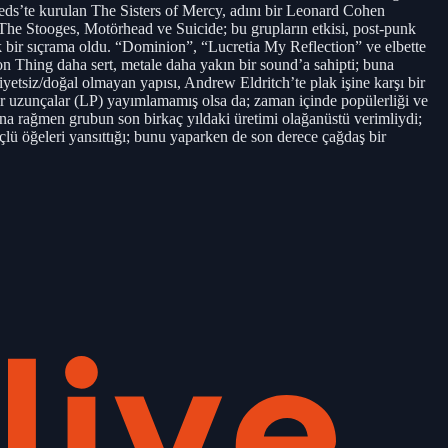
eeds’te kurulan The Sisters of Mercy, adını bir Leonard Cohen
The Stooges, Motörhead ve Suicide; bu grupların etkisi, post-punk
yük bir sıçrama oldu. “Dominion”, “Lucretia My Reflection” ve elbette
ion Thing daha sert, metale daha yakın bir sound’a sahipti; buna
etsiz/doğal olmayan yapısı, Andrew Eldritch’te plak işine karşı bir
ir uzunçalar (LP) yayımlamamış olsa da; zaman içinde popülerliği ve
asına rağmen grubun son birkaç yıldaki üretimi olağanüstü verimliydi;
çlü öğeleri yansıttığı; bunu yaparken de son derece çağdaş bir