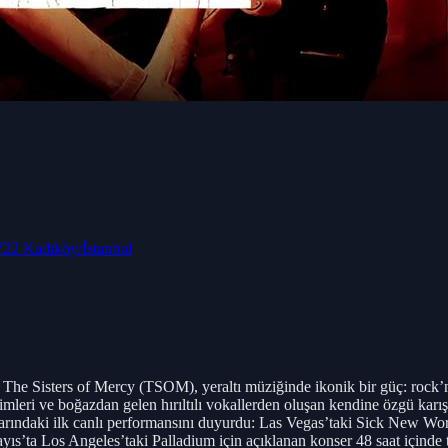
722 Kadıköy/İstanbul
ir The Sisters of Mercy (TSOM), yeraltı müziğinde ikonik bir güç: rock’n
mleri ve boğazdan gelen hırıltılı vokallerden oluşan kendine özgü karış
ndaki ilk canlı performansını duyurdu: Las Vegas’taki Sick New World 
Mayıs’ta Los Angeles’taki Palladium için açıklanan konser 48 saat için