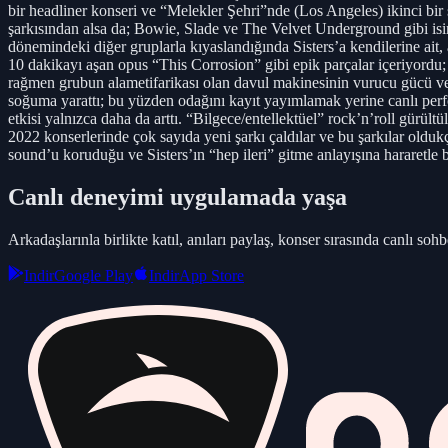
bir headliner konseri ve “Melekler Şehri”nde (Los Angeles) ikinci bi
şarkısından alsa da; Bowie, Slade ve The Velvet Underground gibi isi
dönemindeki diğer gruplarla kıyaslandığında Sisters’a kendilerine ait,
10 dakikayı aşan opus “This Corrosion” gibi epik parçalar içeriyordu; 
rağmen grubun alametifarikası olan davul makinesinin vurucu gücü ve s
soğuma yarattı; bu yüzden odağını kayıt yayımlamak yerine canlı perf
etkisi yalnızca daha da arttı. “Bilgece/entellektüel” rock’n’roll gürül
2022 konserlerinde çok sayıda yeni şarkı çaldılar ve bu şarkılar olduk
sound’u koruduğu ve Sisters’ın “hep ileri” gitme anlayışına hararetle b
Canlı deneyimi uygulamada yaşa
Arkadaşlarınla birlikte katıl, anıları paylaş, konser sırasında canlı sohbe
Indir
Google Play
Indir
App Store