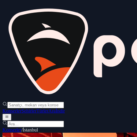
Konserler
Şehirler
Türler
Ara
İndir
Konserler
/
İstanbul