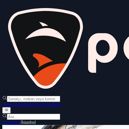
Konserler
Şehirler
Türler
Ara
İndir
Konserler
/
İstanbul