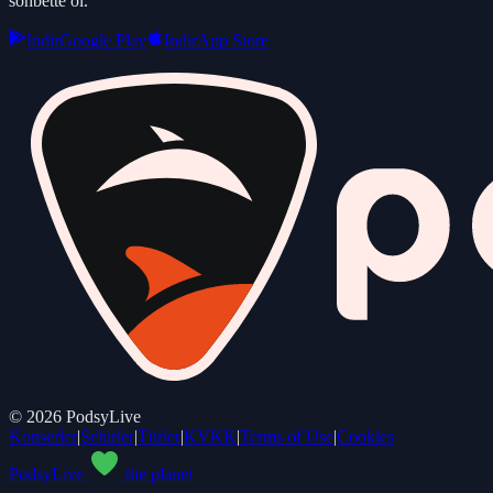
sohbette ol.
Indir
Google Play
Indir
App Store
©
2026
PodsyLive
Konserler
|
Şehirler
|
Türler
|
KVKK
|
Terms of Use
|
Cookies
PodsyLive
the planet