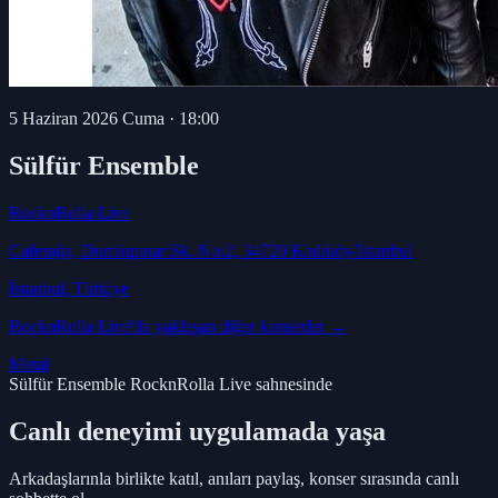
5 Haziran 2026 Cuma
·
18:00
Sülfür Ensemble
RocknRolla Live
Caferağa, Dumlupınar Sk. No:2, 34720 Kadıköy/İstanbul
İstanbul
, Türkiye
RocknRolla Live
'da yaklaşan diğer konserler →
Metal
Sülfür Ensemble RocknRolla Live sahnesinde
Canlı deneyimi uygulamada yaşa
Arkadaşlarınla birlikte katıl, anıları paylaş, konser sırasında canlı