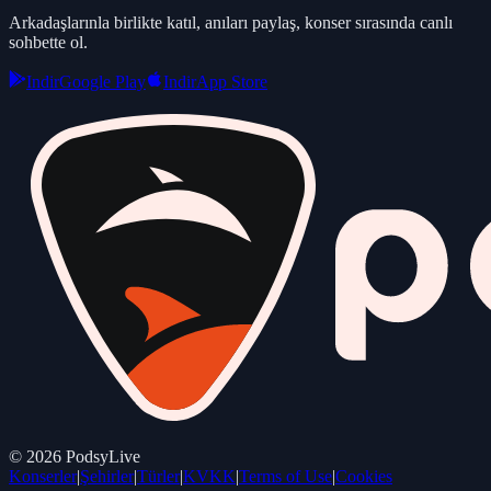
Arkadaşlarınla birlikte katıl, anıları paylaş, konser sırasında canlı
sohbette ol.
Indir
Google Play
Indir
App Store
©
2026
PodsyLive
Konserler
|
Şehirler
|
Türler
|
KVKK
|
Terms of Use
|
Cookies