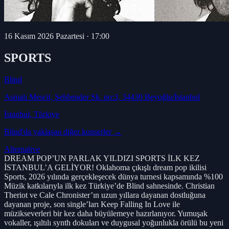
16 Kasım 2026 Pazartesi
·
17:00
SPORTS
Blind
Asmalı Mescit, Şehbender Sk. no:3, 34430 Beyoğlu/İstanbul
İstanbul
, Türkiye
Blind
'da yaklaşan diğer konserler →
Alternative
DREAM POP’UN PARLAK YILDIZI SPORTS İLK KEZ
İSTANBUL’A GELİYOR! Oklahoma çıkışlı dream pop ikilisi
Sports, 2026 yılında gerçekleşecek dünya turnesi kapsamında %100
Müzik katkılarıyla ilk kez Türkiye’de Blind sahnesinde. Christian
Theriot ve Cale Chronister’ın uzun yıllara dayanan dostluğuna
dayanan proje, son single’ları Keep Falling In Love ile
müzikseverleri bir kez daha büyülemeye hazırlanıyor. Yumuşak
vokaller, ışıltılı synth dokuları ve duygusal yoğunlukla örülü bu yeni