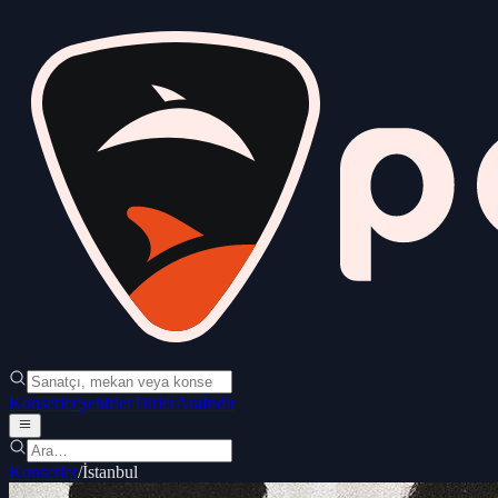
Konserler
Şehirler
Türler
Ara
İndir
Konserler
/
İstanbul