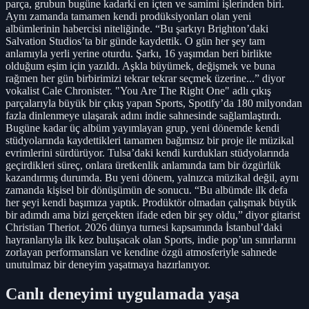
parça, grubun bugüne kadarki en içten ve samimi işlerinden biri.
Aynı zamanda tamamen kendi prodüksiyonları olan yeni
albümlerinin habercisi niteliğinde. “Bu şarkıyı Brighton’daki
Salvation Studios’ta bir günde kaydettik. O gün her şey tam
anlamıyla yerli yerine oturdu. Şarkı, 16 yaşımdan beri birlikte
olduğum eşim için yazıldı. Aşkla büyümek, değişmek ve buna
rağmen her gün birbirimizi tekrar tekrar seçmek üzerine...” diyor
vokalist Cale Chronister. "You Are The Right One" adlı çıkış
parçalarıyla büyük bir çıkış yapan Sports, Spotify’da 180 milyondan
fazla dinlenmeye ulaşarak adını indie sahnesinde sağlamlaştırdı.
Bugüne kadar üç albüm yayımlayan grup, yeni dönemde kendi
stüdyolarında kaydettikleri tamamen bağımsız bir proje ile müzikal
evrimlerini sürdürüyor. Tulsa’daki kendi kurdukları stüdyolarında
geçirdikleri süreç, onlara üretkenlik anlamında tam bir özgürlük
kazandırmış durumda. Bu yeni dönem, yalnızca müzikal değil, aynı
zamanda kişisel bir dönüşümün de sonucu. “Bu albümde ilk defa
her şeyi kendi başımıza yaptık. Prodüktör olmadan çalışmak büyük
bir adımdı ama bizi gerçekten ifade eden bir şey oldu,” diyor gitarist
Christian Theriot. 2026 dünya turnesi kapsamında İstanbul’daki
hayranlarıyla ilk kez buluşacak olan Sports, indie pop’un sınırlarını
zorlayan performansları ve kendine özgü atmosferiyle sahnede
unutulmaz bir deneyim yaşatmaya hazırlanıyor.
Canlı deneyimi uygulamada yaşa