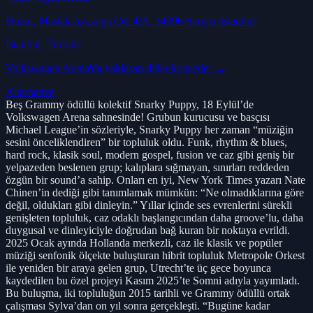
Huzur, Maslak Ayazağa Cd. 4/A, 34396 Sarıyer/İstanbul
İstanbul
, Türkiye
Volkswagen Arena
'da yaklaşan diğer konserler →
Alternative
Beş Grammy ödüllü kolektif Snarky Puppy, 18 Eylül’de
Volkswagen Arena sahnesinde! Grubun kurucusu ve basçısı
Michael League’in sözleriyle, Snarky Puppy her zaman “müziğin
sesini önceliklendiren” bir topluluk oldu. Funk, rhythm & blues,
hard rock, klasik soul, modern gospel, fusion ve caz gibi geniş bir
yelpazeden beslenen grup; kalıplara sığmayan, sınırları reddeden
özgün bir sound’a sahip. Onları en iyi, New York Times yazarı Nate
Chinen’in dediği gibi tanımlamak mümkün: “Ne olmadıklarına göre
değil, oldukları gibi dinleyin.” Yıllar içinde ses evrenlerini sürekli
genişleten topluluk, caz odaklı başlangıcından daha groove’lu, daha
duygusal ve dinleyiciyle doğrudan bağ kuran bir noktaya evrildi.
2025 Ocak ayında Hollanda merkezli, caz ile klasik ve popüler
müziği senfonik ölçekte buluşturan hibrit topluluk Metropole Orkest
ile yeniden bir araya gelen grup, Utrecht’te üç gece boyunca
kaydedilen bu özel projeyi Kasım 2025’te Somni adıyla yayımladı.
Bu buluşma, iki topluluğun 2015 tarihli ve Grammy ödüllü ortak
çalışması Sylva’dan on yıl sonra gerçekleşti. “Bugüne kadar