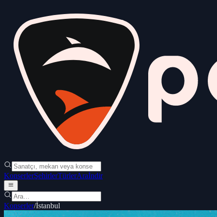
Konserler
Şehirler
Türler
Ara
İndir
Konserler
/
İstanbul