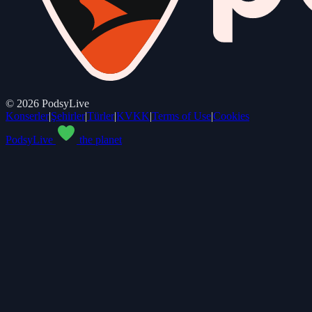
©
2026
PodsyLive
Konserler
|
Şehirler
|
Türler
|
KVKK
|
Terms of Use
|
Cookies
PodsyLive
the planet