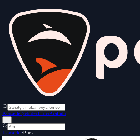
Konserler
Şehirler
Türler
Ara
İndir
Konserler
/
Bursa