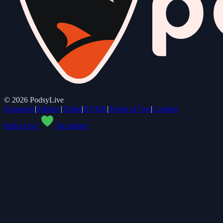
©
2026
PodsyLive
Konserler
|
Şehirler
|
Türler
|
KVKK
|
Terms of Use
|
Cookies
PodsyLive
the planet