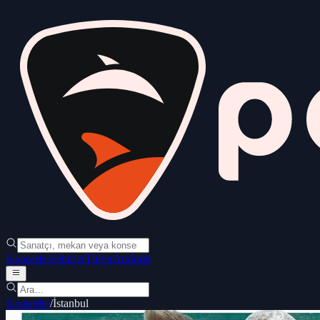
Konserler
Şehirler
Türler
Ara
İndir
Konserler
/
İstanbul