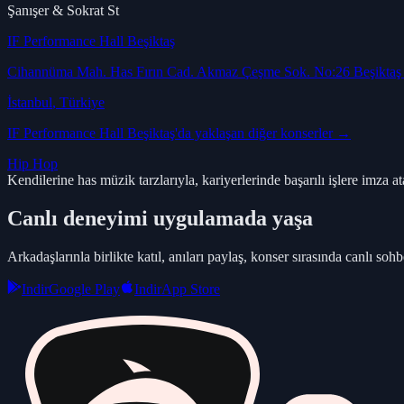
Şanışer & Sokrat St
IF Performance Hall Beşiktaş
Cihannüma Mah. Has Fırın Cad. Akmaz Çeşme Sok. No:26 Beşikta
İstanbul
, Türkiye
IF Performance Hall Beşiktaş
'da yaklaşan diğer konserler →
Hip Hop
Kendilerine has müzik tarzlarıyla, kariyerlerinde başarılı işlere imz
Canlı deneyimi uygulamada yaşa
Arkadaşlarınla birlikte katıl, anıları paylaş, konser sırasında canlı sohbe
Indir
Google Play
Indir
App Store