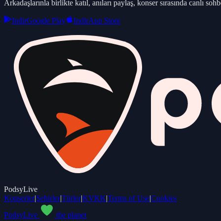
Arkadaşlarınla birlikte katıl, anıları paylaş, konser sırasında canlı sohbe
Indir
Google Play
Indir
App Store
PodsyLive
Konserler
|
Şehirler
|
Türler
|
KVKK
|
Terms of Use
|
Cookies
PodsyLive
the planet