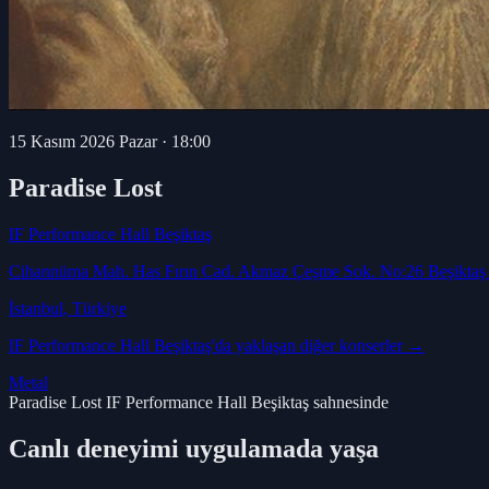
15 Kasım 2026 Pazar
·
18:00
Paradise Lost
IF Performance Hall Beşiktaş
Cihannüma Mah. Has Fırın Cad. Akmaz Çeşme Sok. No:26 Beşikta
İstanbul
, Türkiye
IF Performance Hall Beşiktaş
'da yaklaşan diğer konserler →
Metal
Paradise Lost IF Performance Hall Beşiktaş sahnesinde
Canlı deneyimi uygulamada yaşa