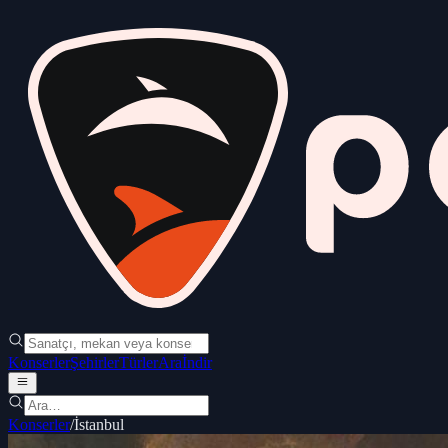
Konserler
Şehirler
Türler
Ara
İndir
Konserler
/
İstanbul