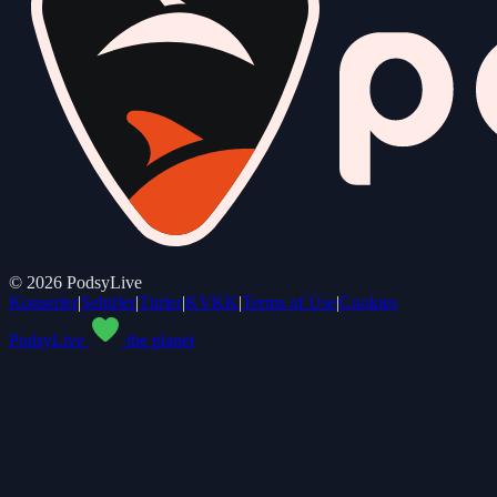
©
2026
PodsyLive
Konserler
|
Şehirler
|
Türler
|
KVKK
|
Terms of Use
|
Cookies
PodsyLive
the planet