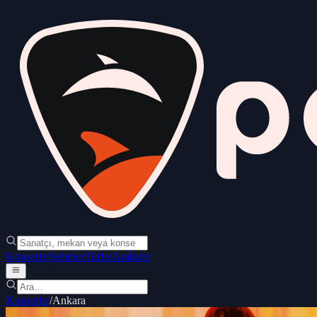
Konserler
Şehirler
Türler
Ara
İndir
Konserler
/
Ankara