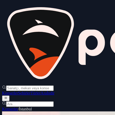
Konserler
Şehirler
Türler
Ara
İndir
Konserler
/
İstanbul