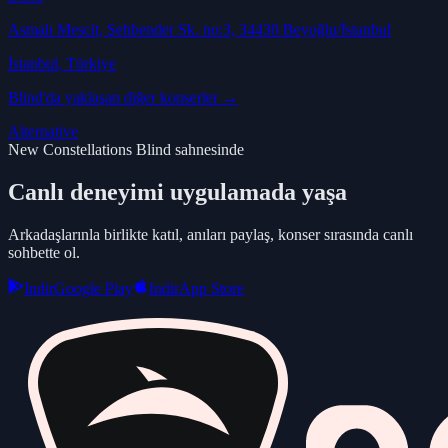
Asmalı Mescit, Şehbender Sk. no:3, 34430 Beyoğlu/İstanbul
İstanbul
, Türkiye
Blind
'da yaklaşan diğer konserler →
Alternative
New Constellations Blind sahnesinde
Canlı deneyimi uygulamada yaşa
Arkadaşlarınla birlikte katıl, anıları paylaş, konser sırasında canlı
sohbette ol.
Indir
Google Play
Indir
App Store