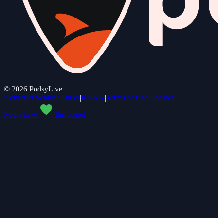
©
2026
PodsyLive
Konserler
|
Şehirler
|
Türler
|
KVKK
|
Terms of Use
|
Cookies
PodsyLive
the planet