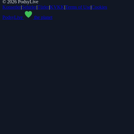
©
2026
PodsyLive
Konserler
|
Şehirler
|
Türler
|
KVKK
|
Terms of Use
|
Cookies
PodsyLive
the planet