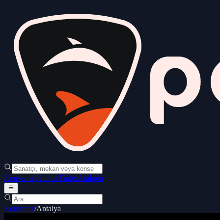
Konserler
Şehirler
Türler
Ara
İndir
Konserler
/
Antalya