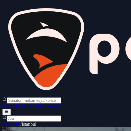
Konserler
Şehirler
Türler
Ara
İndir
Konserler
/
İstanbul