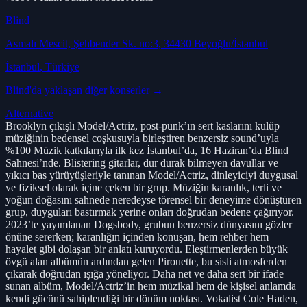
Blind
Asmalı Mescit, Şehbender Sk. no:3, 34430 Beyoğlu/İstanbul
İstanbul
, Türkiye
Blind
'da yaklaşan diğer konserler →
Alternative
Brooklyn çıkışlı Model/Actriz, post-punk’ın sert kaslarını kulüp
müziğinin bedensel coşkusuyla birleştiren benzersiz sound’uyla
%100 Müzik katkılarıyla ilk kez İstanbul’da, 16 Haziran’da Blind
Sahnesi’nde. Blistering gitarlar, dur durak bilmeyen davullar ve
yıkıcı bas yürüyüşleriyle tanınan Model/Actriz, dinleyiciyi duygusal
ve fiziksel olarak içine çeken bir grup. Müziğin karanlık, terli ve
yoğun doğasını sahnede neredeyse törensel bir deneyime dönüştüren
grup, duyguları bastırmak yerine onları doğrudan bedene çağırıyor.
2023’te yayımlanan Dogsbody, grubun benzersiz dünyasını gözler
önüne sererken; karanlığın içinden konuşan, hem rehber hem
hayalet gibi dolaşan bir anlatı kuruyordu. Eleştirmenlerden büyük
övgü alan albümün ardından gelen Pirouette, bu sisli atmosferden
çıkarak doğrudan ışığa yöneliyor. Daha net ve daha sert bir ifade
sunan albüm, Model/Actriz’in hem müzikal hem de kişisel anlamda
kendi gücünü sahiplendiği bir dönüm noktası. Vokalist Cole Haden,