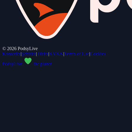
©
2026
PodsyLive
Konserler
|
Şehirler
|
Türler
|
KVKK
|
Terms of Use
|
Cookies
PodsyLive
the planet