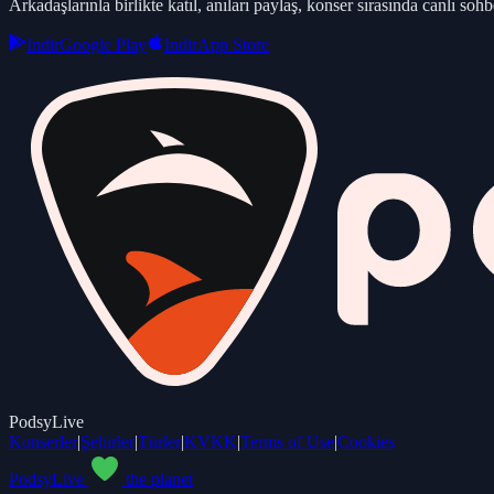
Arkadaşlarınla birlikte katıl, anıları paylaş, konser sırasında canlı sohbe
Indir
Google Play
Indir
App Store
PodsyLive
Konserler
|
Şehirler
|
Türler
|
KVKK
|
Terms of Use
|
Cookies
PodsyLive
the planet