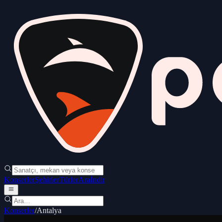
Konserler
Şehirler
Türler
Ara
İndir
Konserler
/
Antalya