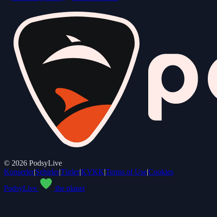
©
2026
PodsyLive
Konserler
|
Şehirler
|
Türler
|
KVKK
|
Terms of Use
|
Cookies
PodsyLive
the planet