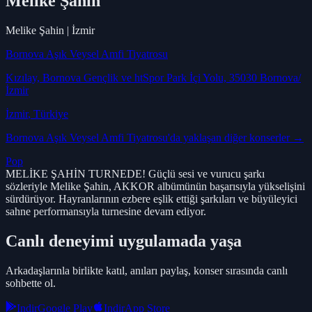
Melike Şahin
Melike Şahin | İzmir
Bornova Aşık Veysel Amfi Tiyatrosu
Kızılay, Bornova Gençlik ve htSpor Park İçi Yolu, 35030 Bornova/
İzmir
İzmir
, Türkiye
Bornova Aşık Veysel Amfi Tiyatrosu
'da yaklaşan diğer konserler →
Pop
MELİKE ŞAHİN TURNEDE! Güçlü sesi ve vurucu şarkı
sözleriyle Melike Şahin, AKKOR albümünün başarısıyla yükselişini
sürdürüyor. Hayranlarının ezbere eşlik ettiği şarkıları ve büyüleyici
sahne performansıyla turnesine devam ediyor.
Canlı deneyimi uygulamada yaşa
Arkadaşlarınla birlikte katıl, anıları paylaş, konser sırasında canlı
sohbette ol.
Indir
Google Play
Indir
App Store