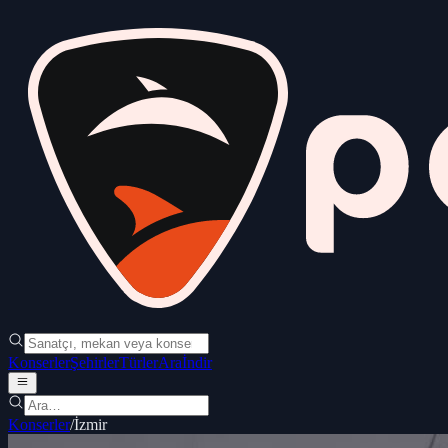
Konserler
Şehirler
Türler
Ara
İndir
Konserler
/
İzmir