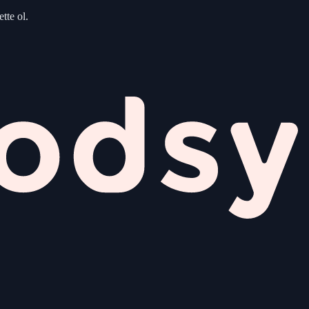
tte ol.