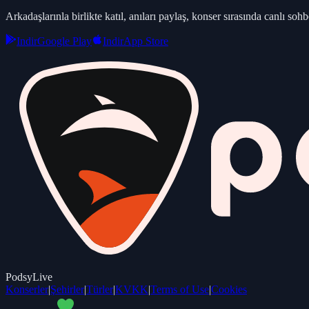
Arkadaşlarınla birlikte katıl, anıları paylaş, konser sırasında canlı sohbe
Indir
Google Play
Indir
App Store
PodsyLive
Konserler
|
Şehirler
|
Türler
|
KVKK
|
Terms of Use
|
Cookies