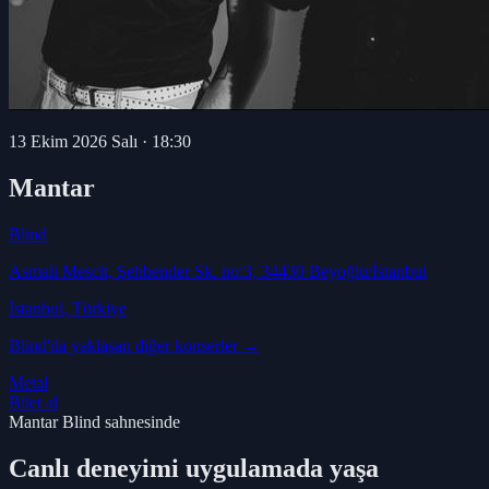
13 Ekim 2026 Salı
·
18:30
Mantar
Blind
Asmalı Mescit, Şehbender Sk. no:3, 34430 Beyoğlu/İstanbul
İstanbul
, Türkiye
Blind
'da yaklaşan diğer konserler →
Metal
Bilet al
Mantar Blind sahnesinde
Canlı deneyimi uygulamada yaşa