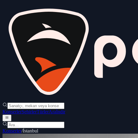
Konserler
Şehirler
Türler
Ara
İndir
Konserler
/
İstanbul