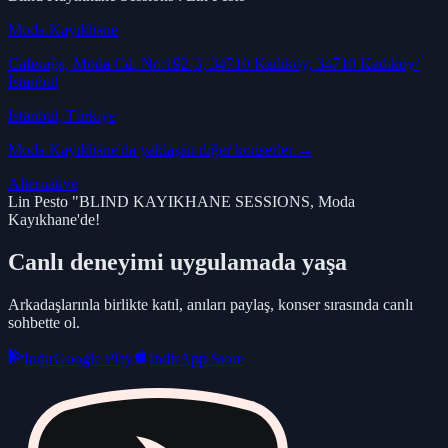
Moda Kayıkhane
Caferağa, Moda Cd. No:192-3, 34710 Kadıköy, 34710 Kadıköy/
İstanbul
İstanbul
, Türkiye
Moda Kayıkhane
'da yaklaşan diğer konserler →
Alternative
Lin Pesto "BLIND KAYIKHANE SESSIONS, Moda
Kayıkhane'de!
Canlı deneyimi uygulamada yaşa
Arkadaşlarınla birlikte katıl, anıları paylaş, konser sırasında canlı
sohbette ol.
Indir
Google Play
Indir
App Store