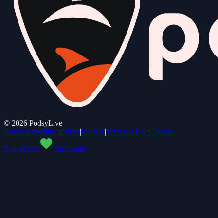
©
2026
PodsyLive
Konserler
|
Şehirler
|
Türler
|
KVKK
|
Terms of Use
|
Cookies
PodsyLive
the planet