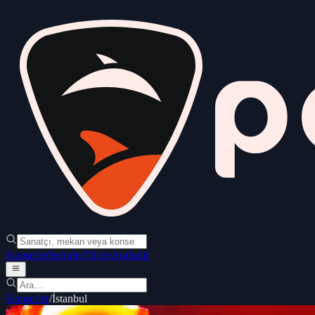
Konserler
Şehirler
Türler
Ara
İndir
Konserler
/
İstanbul