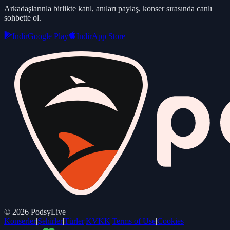
Arkadaşlarınla birlikte katıl, anıları paylaş, konser sırasında canlı
sohbette ol.
Indir
Google Play
Indir
App Store
©
2026
PodsyLive
Konserler
|
Şehirler
|
Türler
|
KVKK
|
Terms of Use
|
Cookies