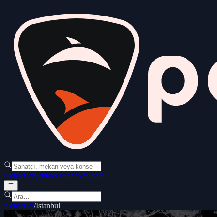
Konserler
Şehirler
Türler
Ara
İndir
Konserler
/
İstanbul