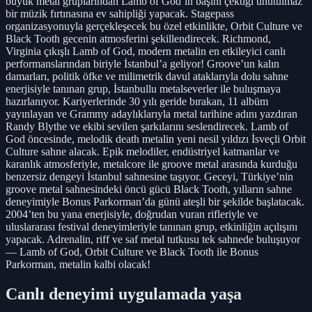
büyük metal gruplarından Lamb of God’ın başını çektiği unutulmaz
bir müzik fırtınasına ev sahipliği yapacak. Stagepass
organizasyonuyla gerçekleşecek bu özel etkinlikte, Orbit Culture ve
Black Tooth gecenin atmosferini şekillendirecek. Richmond,
Virginia çıkışlı Lamb of God, modern metalin en etkileyici canlı
performanslarından biriyle İstanbul’a geliyor! Groove’un kalın
damarları, politik öfke ve milimetrik davul ataklarıyla dolu sahne
enerjisiyle tanınan grup, İstanbullu metalseverler ile buluşmaya
hazırlanıyor. Kariyerlerinde 30 yılı geride bırakan, 11 albüm
yayınlayan ve Grammy adaylıklarıyla metal tarihine adını yazdıran
Randy Blythe ve ekibi sevilen şarkılarını seslendirecek. Lamb of
God öncesinde, melodik death metalin yeni nesil yıldızı İsveçli Orbit
Culture sahne alacak. Epik melodiler, endüstriyel katmanlar ve
karanlık atmosferiyle, metalcore ile groove metal arasında kurduğu
benzersiz dengeyi İstanbul sahnesine taşıyor. Geceyi, Türkiye’nin
groove metal sahnesindeki öncü gücü Black Tooth, yılların sahne
deneyimiyle Bonus Parkorman’da günü ateşli bir şekilde başlatacak.
2004’ten bu yana enerjisiyle, doğrudan vuran rifleriyle ve
uluslararası festival deneyimleriyle tanınan grup, etkinliğin açılışını
yapacak. Adrenalin, riff ve saf metal tutkusu tek sahnede buluşuyor
— Lamb of God, Orbit Culture ve Black Tooth ile Bonus
Parkorman, metalin kalbi olacak!
Canlı deneyimi uygulamada yaşa