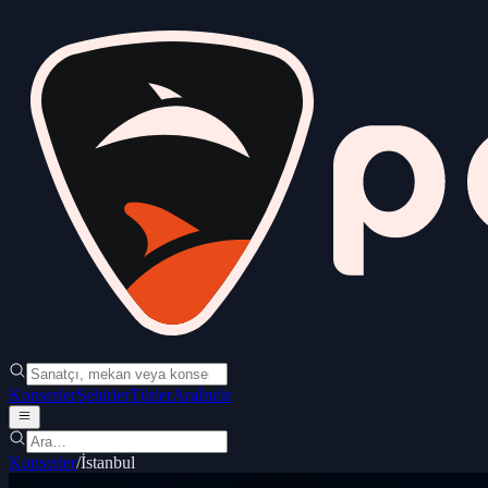
Konserler
Şehirler
Türler
Ara
İndir
Konserler
/
İstanbul