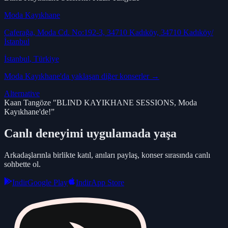
Moda Kayıkhane
Caferağa, Moda Cd. No:192-3, 34710 Kadıköy, 34710 Kadıköy/
İstanbul
İstanbul
, Türkiye
Moda Kayıkhane
'da yaklaşan diğer konserler →
Alternative
Kaan Tangöze "BLIND KAYIKHANE SESSIONS, Moda
Kayıkhane'de!”
Canlı deneyimi uygulamada yaşa
Arkadaşlarınla birlikte katıl, anıları paylaş, konser sırasında canlı
sohbette ol.
Indir
Google Play
Indir
App Store