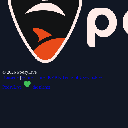
©
2026
PodsyLive
Konserler
|
Şehirler
|
Türler
|
KVKK
|
Terms of Use
|
Cookies
PodsyLive
the planet