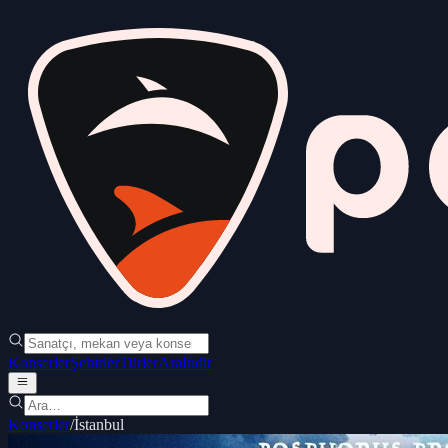
Konserler
Şehirler
Türler
Ara
İndir
Konserler
/
İstanbul