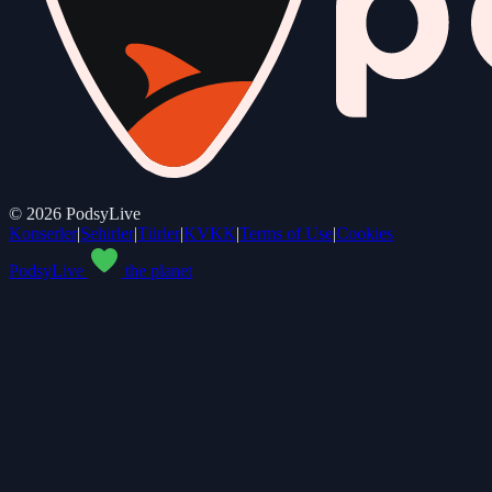
©
2026
PodsyLive
Konserler
|
Şehirler
|
Türler
|
KVKK
|
Terms of Use
|
Cookies
PodsyLive
the planet