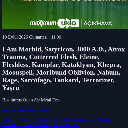
19 Eylül 2026 Cumartesi
·
11:00
I Am Morbid, Satyricon, 3000 A.D., Atrox
Trauma, Cutterred Flesh, Eleine,
Fleshless, Kampfar, Kataklysm, Khepra,
Moonspell, Moribund Oblivion, Nahum,
Rage, Sarcófago, Tankard, Terrorizer,
Yaşru
Bosphorus Open Air Metal Fest
Maximum Uniq Açıkhava
UNIQ İstanbul - Huzur Mah. Maslak Ayazağa Cad. Ayazağa
Cendere Yolu No: 4 SARIYER / İstanbul